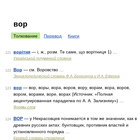
вор
Толкование
Перевод
Книги
ворітня
— і, ж., розм. Те саме, що ворітниця 1) …
121
Український тлумачний словник
Вор
— см. Воровство …
122
Энциклопедический словарь Ф.А. Брокгауза и И.А. Ефрона
вор
— вор, воры, вора, воров, вору, ворам, вора, воров,
123
вором, ворами, воре, ворах (Источник: «Полная
акцентуированная парадигма по А. А. Зализняку») …
Формы слов
ВОР
— у Некрасовцев понимается в том же значении, как в
124
древних русских актах: бунтовщик, противник властей и
уста­новленного порядка …
Казачий словарь-справочник