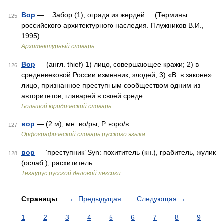
Вор
— Забор (1), ограда из жердей. (Термины
125
российского архитектурного наследия. Плужников В.И.,
1995) …
Архитектурный словарь
Вор
— (англ. thief) 1) лицо, совершающее кражи; 2) в
126
средневековой России изменник, злодей; 3) «В. в законе»
лицо, признанное преступным сообществом одним из
авторитетов, главарей в своей среде …
Большой юридический словарь
вор
— (2 м); мн. во/ры, Р. воро/в …
127
Орфографический словарь русского языка
вор
— ‘преступник’ Syn: похититель (кн.), грабитель, жулик
128
(ослаб.), расхититель …
Тезаурус русской деловой лексики
Страницы
←
Предыдущая
Следующая
→
1
2
3
4
5
6
7
8
9